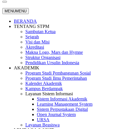
MENU
MENU
BERANDA
TENTANG STPM
Sambutan Ketua
Sejarah
Visi dan Misi
Akreditasi
Makna Logo, Mars dan Hymne
Struktur Organisasi
Pendidikan Ursulin Indonesia
AKADEMIK
Program Studi Pembangunan Sosial
Program Studi Ilmu Pemerintahan
Kalender Akademik
Kampus Berdampak
Layanan Sistem Informasi
Sistem Informasi Akademik
Learning Management System
Sistem Perpustakaan Digital
Open Journal System
URSA
Layanan Beasiswa