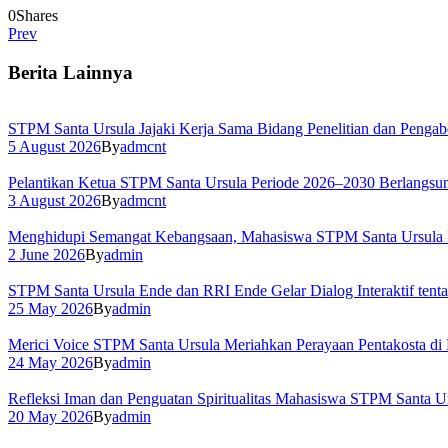
0
Shares
Prev
Berita Lainnya
STPM Santa Ursula Jajaki Kerja Sama Bidang Penelitian dan Pengab
5 August 2026
By
admcnt
Pelantikan Ketua STPM Santa Ursula Periode 2026–2030 Berlangs
3 August 2026
By
admcnt
Menghidupi Semangat Kebangsaan, Mahasiswa STPM Santa Ursula Ik
2 June 2026
By
admin
STPM Santa Ursula Ende dan RRI Ende Gelar Dialog Interaktif tent
25 May 2026
By
admin
Merici Voice STPM Santa Ursula Meriahkan Perayaan Pentakosta di
24 May 2026
By
admin
Refleksi Iman dan Penguatan Spiritualitas Mahasiswa STPM Santa Ur
20 May 2026
By
admin