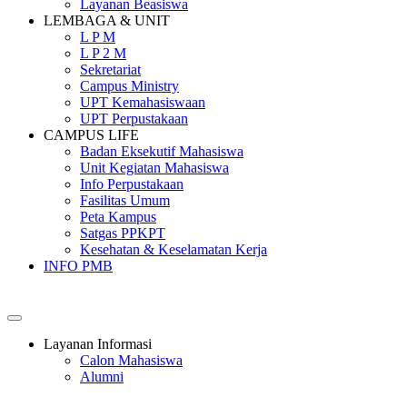
Layanan Beasiswa
LEMBAGA & UNIT
L P M
L P 2 M
Sekretariat
Campus Ministry
UPT Kemahasiswaan
UPT Perpustakaan
CAMPUS LIFE
Badan Eksekutif Mahasiswa
Unit Kegiatan Mahasiswa
Info Perpustakaan
Fasilitas Umum
Peta Kampus
Satgas PPKPT
Kesehatan & Keselamatan Kerja
INFO PMB
SEKOLAH TINGGI PEMBANGUNAN MASYARAKAT SANT
Layanan Informasi
Calon Mahasiswa
Alumni