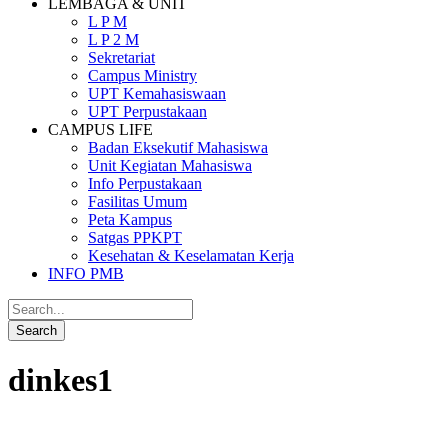
LEMBAGA & UNIT
L P M
L P 2 M
Sekretariat
Campus Ministry
UPT Kemahasiswaan
UPT Perpustakaan
CAMPUS LIFE
Badan Eksekutif Mahasiswa
Unit Kegiatan Mahasiswa
Info Perpustakaan
Fasilitas Umum
Peta Kampus
Satgas PPKPT
Kesehatan & Keselamatan Kerja
INFO PMB
dinkes1