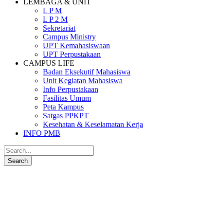
LEMBAGA & UNIT
L P M
L P 2 M
Sekretariat
Campus Ministry
UPT Kemahasiswaan
UPT Perpustakaan
CAMPUS LIFE
Badan Eksekutif Mahasiswa
Unit Kegiatan Mahasiswa
Info Perpustakaan
Fasilitas Umum
Peta Kampus
Satgas PPKPT
Kesehatan & Keselamatan Kerja
INFO PMB