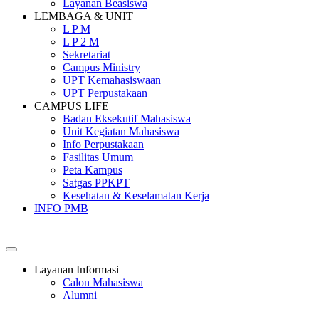
Layanan Beasiswa
LEMBAGA & UNIT
L P M
L P 2 M
Sekretariat
Campus Ministry
UPT Kemahasiswaan
UPT Perpustakaan
CAMPUS LIFE
Badan Eksekutif Mahasiswa
Unit Kegiatan Mahasiswa
Info Perpustakaan
Fasilitas Umum
Peta Kampus
Satgas PPKPT
Kesehatan & Keselamatan Kerja
INFO PMB
SEKOLAH TINGGI PEMBANGUNAN MASYARAKAT SANT
Layanan Informasi
Calon Mahasiswa
Alumni