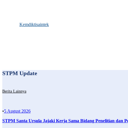
E-Library
PDDikti
PISN
LLDikti XV
Kemdiktisaintek
STPM Update
Berita Lainnya
•
5 August 2026
STPM Santa Ursula Jajaki Kerja Sama Bidang Penelitian dan P