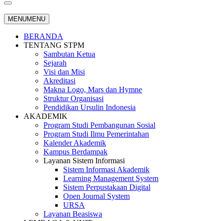
MENU
MENU
BERANDA
TENTANG STPM
Sambutan Ketua
Sejarah
Visi dan Misi
Akreditasi
Makna Logo, Mars dan Hymne
Struktur Organisasi
Pendidikan Ursulin Indonesia
AKADEMIK
Program Studi Pembangunan Sosial
Program Studi Ilmu Pemerintahan
Kalender Akademik
Kampus Berdampak
Layanan Sistem Informasi
Sistem Informasi Akademik
Learning Management System
Sistem Perpustakaan Digital
Open Journal System
URSA
Layanan Beasiswa