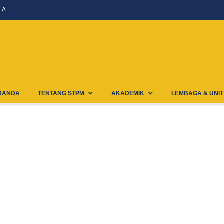
LA
RANDA
TENTANG STPM
AKADEMIK
LEMBAGA & UNIT
arge Thumbnail