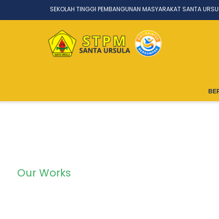
SEKOLAH TINGGI PEMBANGUNAN MASYARAKAT SANTA URSU
BE
Our Works
Portfolio Left L