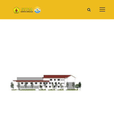
Cropped-Sketsa-STPM.jpg