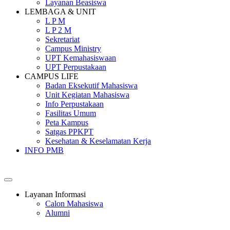
Layanan Beasiswa
LEMBAGA & UNIT
L P M
L P 2 M
Sekretariat
Campus Ministry
UPT Kemahasiswaan
UPT Perpustakaan
CAMPUS LIFE
Badan Eksekutif Mahasiswa
Unit Kegiatan Mahasiswa
Info Perpustakaan
Fasilitas Umum
Peta Kampus
Satgas PPKPT
Kesehatan & Keselamatan Kerja
INFO PMB
SEKOLAH TINGGI PEMBANGUNAN MASYARAKAT SANT
Layanan Informasi
Calon Mahasiswa
Alumni