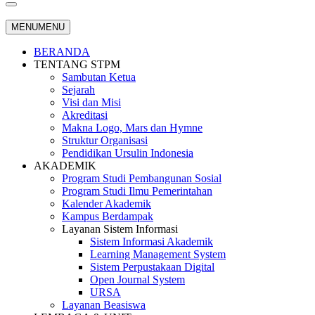
MENU
MENU
BERANDA
TENTANG STPM
Sambutan Ketua
Sejarah
Visi dan Misi
Akreditasi
Makna Logo, Mars dan Hymne
Struktur Organisasi
Pendidikan Ursulin Indonesia
AKADEMIK
Program Studi Pembangunan Sosial
Program Studi Ilmu Pemerintahan
Kalender Akademik
Kampus Berdampak
Layanan Sistem Informasi
Sistem Informasi Akademik
Learning Management System
Sistem Perpustakaan Digital
Open Journal System
URSA
Layanan Beasiswa