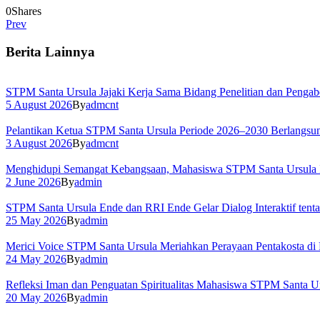
0
Shares
Prev
Berita Lainnya
STPM Santa Ursula Jajaki Kerja Sama Bidang Penelitian dan Pengab
5 August 2026
By
admcnt
Pelantikan Ketua STPM Santa Ursula Periode 2026–2030 Berlangs
3 August 2026
By
admcnt
Menghidupi Semangat Kebangsaan, Mahasiswa STPM Santa Ursula Ik
2 June 2026
By
admin
STPM Santa Ursula Ende dan RRI Ende Gelar Dialog Interaktif tent
25 May 2026
By
admin
Merici Voice STPM Santa Ursula Meriahkan Perayaan Pentakosta di
24 May 2026
By
admin
Refleksi Iman dan Penguatan Spiritualitas Mahasiswa STPM Santa Ur
20 May 2026
By
admin