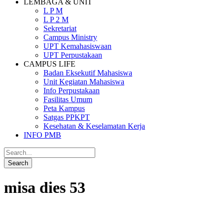
LEMBAGA & UNIT
L P M
L P 2 M
Sekretariat
Campus Ministry
UPT Kemahasiswaan
UPT Perpustakaan
CAMPUS LIFE
Badan Eksekutif Mahasiswa
Unit Kegiatan Mahasiswa
Info Perpustakaan
Fasilitas Umum
Peta Kampus
Satgas PPKPT
Kesehatan & Keselamatan Kerja
INFO PMB
misa dies 53