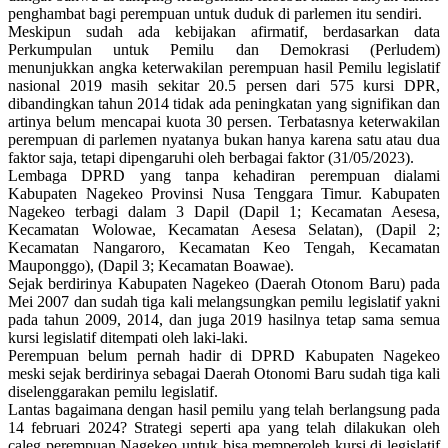
penghambat bagi perempuan untuk duduk di parlemen itu sendiri.
Meskipun sudah ada kebijakan afirmatif, berdasarkan data
Perkumpulan untuk Pemilu dan Demokrasi (Perludem)
menunjukkan angka keterwakilan perempuan hasil Pemilu legislatif
nasional 2019 masih sekitar 20.5 persen dari 575 kursi DPR,
dibandingkan tahun 2014 tidak ada peningkatan yang signifikan dan
artinya belum mencapai kuota 30 persen. Terbatasnya keterwakilan
perempuan di parlemen nyatanya bukan hanya karena satu atau dua
faktor saja, tetapi dipengaruhi oleh berbagai faktor (31/05/2023).
Lembaga DPRD yang tanpa kehadiran perempuan dialami
Kabupaten Nagekeo Provinsi Nusa Tenggara Timur. Kabupaten
Nagekeo terbagi dalam 3 Dapil (Dapil 1; Kecamatan Aesesa,
Kecamatan Wolowae, Kecamatan Aesesa Selatan), (Dapil 2;
Kecamatan Nangaroro, Kecamatan Keo Tengah, Kecamatan
Mauponggo), (Dapil 3; Kecamatan Boawae).
Sejak berdirinya Kabupaten Nagekeo (Daerah Otonom Baru) pada
Mei 2007 dan sudah tiga kali melangsungkan pemilu legislatif yakni
pada tahun 2009, 2014, dan juga 2019 hasilnya tetap sama semua
kursi legislatif ditempati oleh laki-laki.
Perempuan belum pernah hadir di DPRD Kabupaten Nagekeo
meski sejak berdirinya sebagai Daerah Otonomi Baru sudah tiga kali
diselenggarakan pemilu legislatif.
Lantas bagaimana dengan hasil pemilu yang telah berlangsung pada
14 februari 2024? Strategi seperti apa yang telah dilakukan oleh
caleg perempuan Nagekeo untuk bisa memperoleh kursi di legislatif