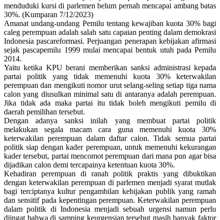
menduduki kursi di parlemen belum pernah mencapai ambang batas
30%. (Kumparan 7/12/2023)
Amanat undang-undang Pemilu tentang kewajiban kuota 30% bagi
caleg perempuan adalah salah satu capaian penting dalam demokrasi
Indonesia pascareformasi. Perjuangan penerapan kebijakan afirmasi
sejak pascapemilu 1999 mulai mencapai bentuk utuh pada Pemilu
2014.
Yaitu ketika KPU berani memberikan sanksi administrasi kepada
partai politik yang tidak memenuhi kuota 30% keterwakilan
perempuan dan mengikuti nomor urut selang-seling setiap tiga nama
calon yang diusulkan minimal satu di antaranya adalah perempuan.
Jika tidak ada maka partai itu tidak boleh mengikuti pemilu di
daerah pemilihan tersebut.
Dengan adanya sanksi inilah yang membuat partai politik
melakukan segala macam cara guna memenuhi kuota 30%
keterwakilan perempuan dalam daftar calon. Tidak semua partai
politik siap dengan kader perempuan, untuk memenuhi kekurangan
kader tersebut, partai mencomot perempuan dari mana pun agar bisa
dijadikan calon demi tercapainya ketentuan kuota 30%.
Kehadiran perempuan di ranah politik praktis yang dibuktikan
dengan keterwakilan perempuan di parlemen menjadi syarat mutlak
bagi terciptanya kultur pengambilan kebijakan publik yang ramah
dan sensitif pada kepentingan perempuan. Keterwakilan perempuan
dalam politik di Indonesia menjadi sebuah urgensi namun perlu
diingat bahwa di samping keurgensian tersebut masih banyak faktor