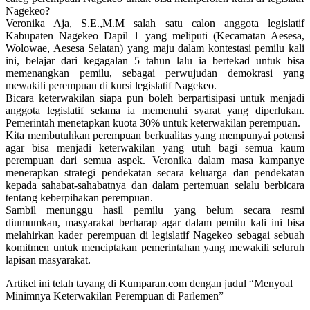
Nagekeo?
Veronika Aja, S.E.,M.M salah satu calon anggota legislatif
Kabupaten Nagekeo Dapil 1 yang meliputi (Kecamatan Aesesa,
Wolowae, Aesesa Selatan) yang maju dalam kontestasi pemilu kali
ini, belajar dari kegagalan 5 tahun lalu ia bertekad untuk bisa
memenangkan pemilu, sebagai perwujudan demokrasi yang
mewakili perempuan di kursi legislatif Nagekeo.
Bicara keterwakilan siapa pun boleh berpartisipasi untuk menjadi
anggota legislatif selama ia memenuhi syarat yang diperlukan.
Pemerintah menetapkan kuota 30% untuk keterwakilan perempuan.
Kita membutuhkan perempuan berkualitas yang mempunyai potensi
agar bisa menjadi keterwakilan yang utuh bagi semua kaum
perempuan dari semua aspek. Veronika dalam masa kampanye
menerapkan strategi pendekatan secara keluarga dan pendekatan
kepada sahabat-sahabatnya dan dalam pertemuan selalu berbicara
tentang keberpihakan perempuan.
Sambil menunggu hasil pemilu yang belum secara resmi
diumumkan, masyarakat berharap agar dalam pemilu kali ini bisa
melahirkan kader perempuan di legislatif Nagekeo sebagai sebuah
komitmen untuk menciptakan pemerintahan yang mewakili seluruh
lapisan masyarakat.
Artikel ini telah tayang di Kumparan.com dengan judul “Menyoal
Minimnya Keterwakilan Perempuan di Parlemen”