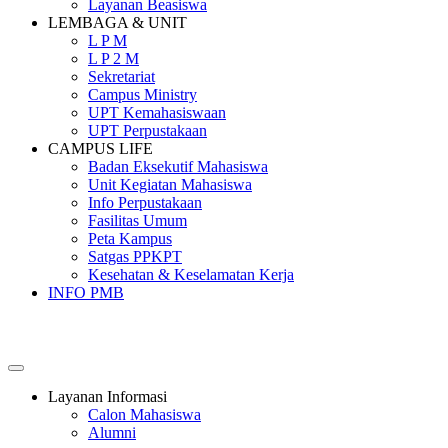
Layanan Beasiswa
LEMBAGA & UNIT
L P M
L P 2 M
Sekretariat
Campus Ministry
UPT Kemahasiswaan
UPT Perpustakaan
CAMPUS LIFE
Badan Eksekutif Mahasiswa
Unit Kegiatan Mahasiswa
Info Perpustakaan
Fasilitas Umum
Peta Kampus
Satgas PPKPT
Kesehatan & Keselamatan Kerja
INFO PMB
SEKOLAH TINGGI PEMBANGUNAN MASYARAKAT
SANTA URSULA
Layanan Informasi
Calon Mahasiswa
Alumni