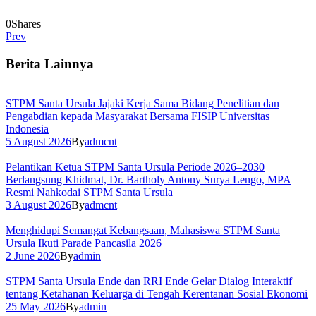
0
Shares
Prev
Berita Lainnya
STPM Santa Ursula Jajaki Kerja Sama Bidang Penelitian dan
Pengabdian kepada Masyarakat Bersama FISIP Universitas
Indonesia
5 August 2026
By
admcnt
Pelantikan Ketua STPM Santa Ursula Periode 2026–2030
Berlangsung Khidmat, Dr. Bartholy Antony Surya Lengo, MPA
Resmi Nahkodai STPM Santa Ursula
3 August 2026
By
admcnt
Menghidupi Semangat Kebangsaan, Mahasiswa STPM Santa
Ursula Ikuti Parade Pancasila 2026
2 June 2026
By
admin
STPM Santa Ursula Ende dan RRI Ende Gelar Dialog Interaktif
tentang Ketahanan Keluarga di Tengah Kerentanan Sosial Ekonomi
25 May 2026
By
admin