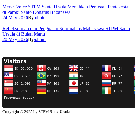
Merici Voice STPM Santa Ursula Meriahkan Perayaan Pentakosta
di Paroki Santo Donatus Bhoanawa
24 May 2026
By
admin
Refleksi Iman dan Penguatan Spiritualitas Mahasiswa STPM Santa
Ursula di Bulan Maria
20 May 2026
By
admin
Copyright © 2025 by STPM Santa Ursula