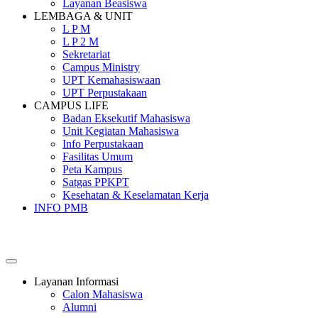
Layanan Beasiswa
LEMBAGA & UNIT
L P M
L P 2 M
Sekretariat
Campus Ministry
UPT Kemahasiswaan
UPT Perpustakaan
CAMPUS LIFE
Badan Eksekutif Mahasiswa
Unit Kegiatan Mahasiswa
Info Perpustakaan
Fasilitas Umum
Peta Kampus
Satgas PPKPT
Kesehatan & Keselamatan Kerja
INFO PMB
SEKOLAH TINGGI PEMBANGUNAN MASYARAKAT
SANTA URSULA
Layanan Informasi
Calon Mahasiswa
Alumni