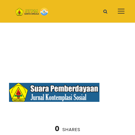
Bcg
0
SHARES