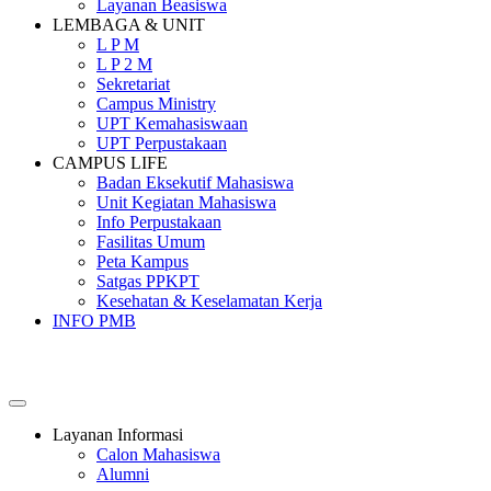
Layanan Beasiswa
LEMBAGA & UNIT
L P M
L P 2 M
Sekretariat
Campus Ministry
UPT Kemahasiswaan
UPT Perpustakaan
CAMPUS LIFE
Badan Eksekutif Mahasiswa
Unit Kegiatan Mahasiswa
Info Perpustakaan
Fasilitas Umum
Peta Kampus
Satgas PPKPT
Kesehatan & Keselamatan Kerja
INFO PMB
SEKOLAH TINGGI PEMBANGUNAN MASYARAKAT
SANTA URSULA
Layanan Informasi
Calon Mahasiswa
Alumni