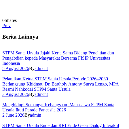
0
Shares
Prev
Berita Lainnya
STPM Santa Ursula Jajaki Kerja Sama Bidang Penelitian dan
Pengabdian kepada Masyarakat Bersama FISIP Universitas
Indonesia
5 August 2026
By
admcnt
Pelantikan Ketua STPM Santa Ursula Periode 2026–2030
Berlangsung Khidmat, Dr. Bartholy Antony Surya Lengo, MPA
Resmi Nahkodai STPM Santa Ursula
3 August 2026
By
admcnt
Menghidupi Semangat Kebangsaan, Mahasiswa STPM Santa
Ursula Ikuti Parade Pancasila 2026
2 June 2026
By
admin
STPM Santa Ursula Ende dan RRI Ende Gelar Dialog Interaktif