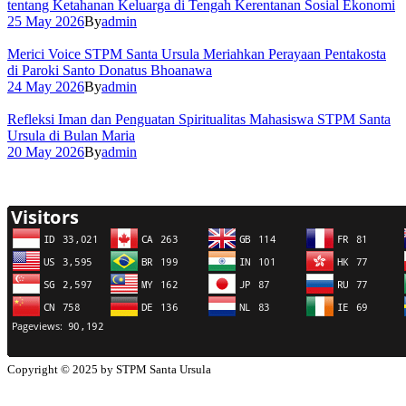
tentang Ketahanan Keluarga di Tengah Kerentanan Sosial Ekonomi
25 May 2026
By
admin
Merici Voice STPM Santa Ursula Meriahkan Perayaan Pentakosta
di Paroki Santo Donatus Bhoanawa
24 May 2026
By
admin
Refleksi Iman dan Penguatan Spiritualitas Mahasiswa STPM Santa
Ursula di Bulan Maria
20 May 2026
By
admin
Copyright © 2025 by STPM Santa Ursula