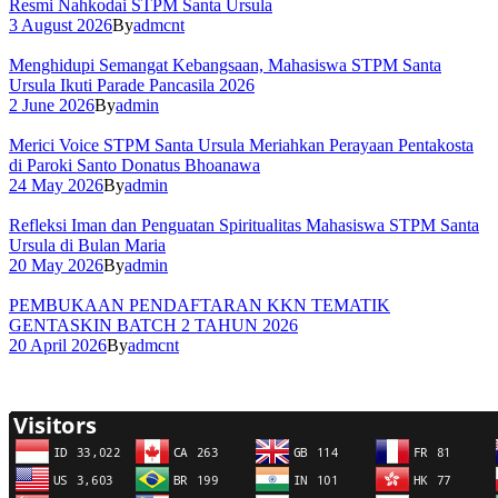
Resmi Nahkodai STPM Santa Ursula
3 August 2026
By
admcnt
Menghidupi Semangat Kebangsaan, Mahasiswa STPM Santa
Ursula Ikuti Parade Pancasila 2026
2 June 2026
By
admin
Merici Voice STPM Santa Ursula Meriahkan Perayaan Pentakosta
di Paroki Santo Donatus Bhoanawa
24 May 2026
By
admin
Refleksi Iman dan Penguatan Spiritualitas Mahasiswa STPM Santa
Ursula di Bulan Maria
20 May 2026
By
admin
PEMBUKAAN PENDAFTARAN KKN TEMATIK
GENTASKIN BATCH 2 TAHUN 2026
20 April 2026
By
admcnt