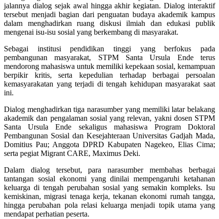
jalannya dialog sejak awal hingga akhir kegiatan. Dialog interaktif
tersebut menjadi bagian dari penguatan budaya akademik kampus
dalam menghadirkan ruang diskusi ilmiah dan edukasi publik
mengenai isu-isu sosial yang berkembang di masyarakat.
Sebagai institusi pendidikan tinggi yang berfokus pada
pembangunan masyarakat, STPM Santa Ursula Ende terus
mendorong mahasiswa untuk memiliki kepekaan sosial, kemampuan
berpikir kritis, serta kepedulian terhadap berbagai persoalan
kemasyarakatan yang terjadi di tengah kehidupan masyarakat saat
ini.
Dialog menghadirkan tiga narasumber yang memiliki latar belakang
akademik dan pengalaman sosial yang relevan, yakni dosen STPM
Santa Ursula Ende sekaligus mahasiswa Program Doktoral
Pembangunan Sosial dan Kesejahteraan
Universitas Gadjah Mada
,
Domitius Pau; Anggota DPRD Kabupaten Nagekeo,
Elias Cima
;
serta pegiat
Migrant CARE
,
Maximus Deki
.
Dalam dialog tersebut, para narasumber membahas berbagai
tantangan sosial ekonomi yang dinilai mempengaruhi ketahanan
keluarga di tengah perubahan sosial yang semakin kompleks. Isu
kemiskinan, migrasi tenaga kerja, tekanan ekonomi rumah tangga,
hingga perubahan pola relasi keluarga menjadi topik utama yang
mendapat perhatian peserta.