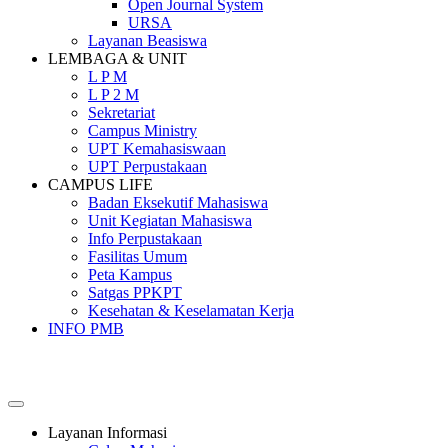
Open Journal System
URSA
Layanan Beasiswa
LEMBAGA & UNIT
L P M
L P 2 M
Sekretariat
Campus Ministry
UPT Kemahasiswaan
UPT Perpustakaan
CAMPUS LIFE
Badan Eksekutif Mahasiswa
Unit Kegiatan Mahasiswa
Info Perpustakaan
Fasilitas Umum
Peta Kampus
Satgas PPKPT
Kesehatan & Keselamatan Kerja
INFO PMB
SEKOLAH TINGGI PEMBANGUNAN MASYARAKAT
SANTA URSULA
Layanan Informasi