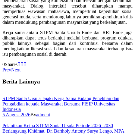
pembelajaran sosial yang kontekstual dan relevan dengan kebutuhan
masyarakat. Dialog interaktif tersebut diharapkan mampu
memperluas wawasan mahasiswa, memperkuat kepedulian sosial
generasi muda, serta mendorong lahirnya pemikiran-pemikiran kritis
dalam mendukung pembangunan masyarakat yang berkelanjutan.
Kerja sama antara STPM Santa Ursula Ende dan RRI Ende juga
diharapkan dapat terus berlanjut melalui berbagai program edukasi
publik lainnya sebagai bagian dari kontribusi bersama dalam
meningkatkan literasi sosial dan kesadaran masyarakat terhadap isu-
isu pembangunan sosial di daerah.
0
Shares
Prev
Next
Berita Lainnya
STPM Santa Ursula Jajaki Kerja Sama Bidang Penelitian dan
Pengabdian kepada Masyarakat Bersama FISIP Universitas
Indonesia
5 August 2026
By
admcnt
Pelantikan Ketua STPM Santa Ursula Periode 2026–2030
Berlangsung Khidmat, Dr. Bartholy Antony Surya Lengo, MPA