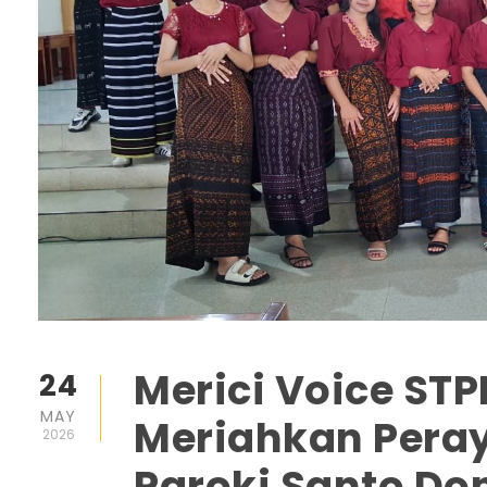
Merici Voice ST
24
MAY
Meriahkan Peray
2026
Paroki Santo D