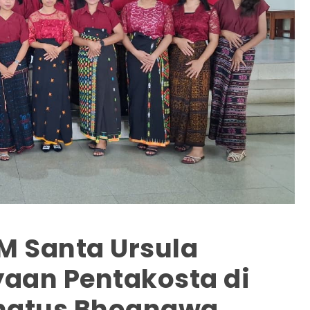
PM Santa Ursula
aan Pentakosta di
onatus Bhoanawa