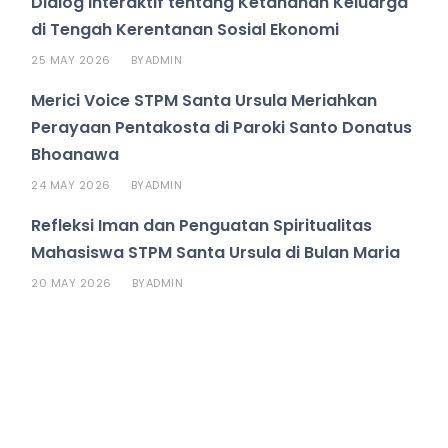
Dialog Interaktif tentang Ketahanan Keluarga
di Tengah Kerentanan Sosial Ekonomi
25 MAY 2026
ADMIN
BY
Merici Voice STPM Santa Ursula Meriahkan
Perayaan Pentakosta di Paroki Santo Donatus
Bhoanawa
24 MAY 2026
ADMIN
BY
Refleksi Iman dan Penguatan Spiritualitas
Mahasiswa STPM Santa Ursula di Bulan Maria
20 MAY 2026
ADMIN
BY