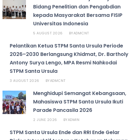
Bidang Penelitian dan Pengabdian
kepada Masyarakat Bersama FISIP
Universitas Indonesia
5 AUGUST 2026
ADMCNT
BY
Pelantikan Ketua STPM Santa Ursula Periode
2026–2030 Berlangsung Khidmat, Dr. Bartholy
Antony Surya Lengo, MPA Resmi Nahkodai
STPM Santa Ursula
3 AUGUST 2026
ADMCNT
BY
Menghidupi Semangat Kebangsaan,
Mahasiswa STPM Santa Ursula Ikuti
Parade Pancasila 2026
2 JUNE 2026
ADMIN
BY
STPM Santa Ursula Ende dan RRI Ende Gelar