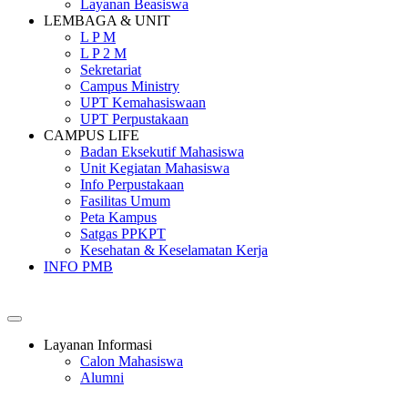
Layanan Beasiswa
LEMBAGA & UNIT
L P M
L P 2 M
Sekretariat
Campus Ministry
UPT Kemahasiswaan
UPT Perpustakaan
CAMPUS LIFE
Badan Eksekutif Mahasiswa
Unit Kegiatan Mahasiswa
Info Perpustakaan
Fasilitas Umum
Peta Kampus
Satgas PPKPT
Kesehatan & Keselamatan Kerja
INFO PMB
SEKOLAH TINGGI PEMBANGUNAN MASYARAKAT SANT
Layanan Informasi
Calon Mahasiswa
Alumni