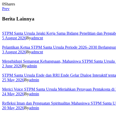
0
Shares
Prev
Berita Lainnya
STPM Santa Ursula Jajaki Kerja Sama Bidang Penelitian dan Pengab
5 August 2026
By
admcnt
Pelantikan Ketua STPM Santa Ursula Periode 2026–2030 Berlangs
3 August 2026
By
admcnt
Menghidupi Semangat Kebangsaan, Mahasiswa STPM Santa Ursula Ik
2 June 2026
By
admin
STPM Santa Ursula Ende dan RRI Ende Gelar Dialog Interaktif tent
25 May 2026
By
admin
Merici Voice STPM Santa Ursula Meriahkan Perayaan Pentakosta di
24 May 2026
By
admin
Refleksi Iman dan Penguatan Spiritualitas Mahasiswa STPM Santa Ur
20 May 2026
By
admin