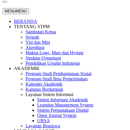
MENU
MENU
BERANDA
TENTANG STPM
Sambutan Ketua
Sejarah
Visi dan Misi
Akreditasi
Makna Logo, Mars dan Hymne
Struktur Organisasi
Pendidikan Ursulin Indonesia
AKADEMIK
Program Studi Pembangunan Sosial
Program Studi Ilmu Pemerintahan
Kalender Akademik
Kampus Berdampak
Layanan Sistem Informasi
Sistem Informasi Akademik
Learning Management System
Sistem Perpustakaan Digital
Open Journal System
URSA
Layanan Beasiswa