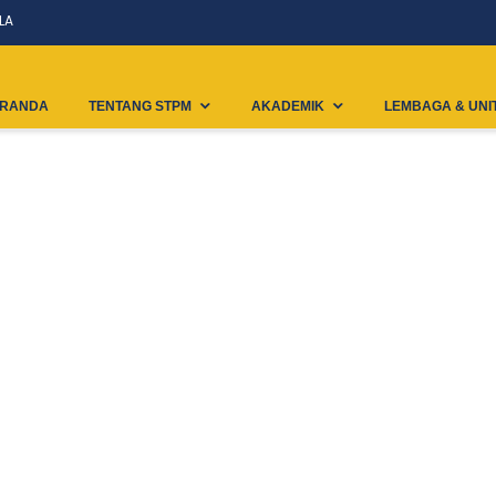
LA
RANDA
TENTANG STPM
AKADEMIK
LEMBAGA & UNI
Web-Stpm (6)