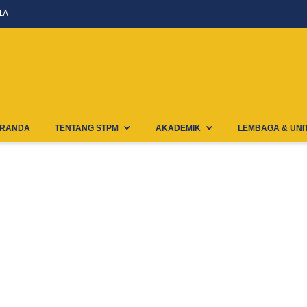
LA
RANDA
TENTANG STPM
AKADEMIK
LEMBAGA & UNI
Moutananua