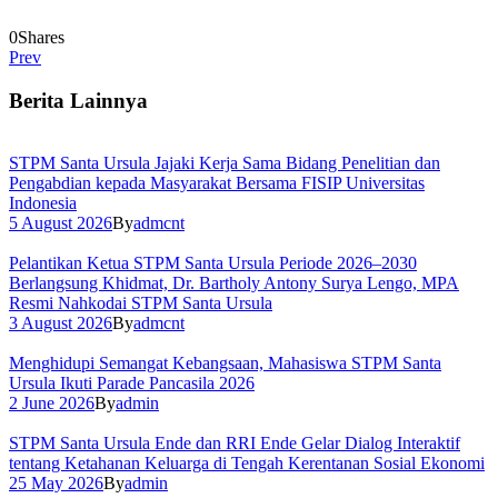
0
Shares
Prev
Berita Lainnya
STPM Santa Ursula Jajaki Kerja Sama Bidang Penelitian dan
Pengabdian kepada Masyarakat Bersama FISIP Universitas
Indonesia
5 August 2026
By
admcnt
Pelantikan Ketua STPM Santa Ursula Periode 2026–2030
Berlangsung Khidmat, Dr. Bartholy Antony Surya Lengo, MPA
Resmi Nahkodai STPM Santa Ursula
3 August 2026
By
admcnt
Menghidupi Semangat Kebangsaan, Mahasiswa STPM Santa
Ursula Ikuti Parade Pancasila 2026
2 June 2026
By
admin
STPM Santa Ursula Ende dan RRI Ende Gelar Dialog Interaktif
tentang Ketahanan Keluarga di Tengah Kerentanan Sosial Ekonomi
25 May 2026
By
admin