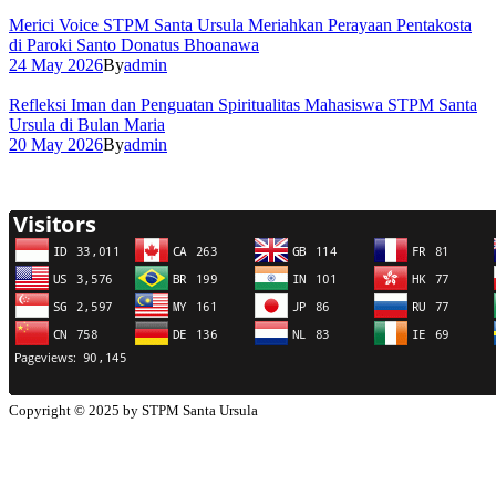
Merici Voice STPM Santa Ursula Meriahkan Perayaan Pentakosta
di Paroki Santo Donatus Bhoanawa
24 May 2026
By
admin
Refleksi Iman dan Penguatan Spiritualitas Mahasiswa STPM Santa
Ursula di Bulan Maria
20 May 2026
By
admin
Copyright © 2025 by STPM Santa Ursula