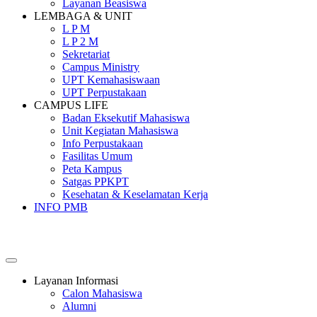
Layanan Beasiswa
LEMBAGA & UNIT
L P M
L P 2 M
Sekretariat
Campus Ministry
UPT Kemahasiswaan
UPT Perpustakaan
CAMPUS LIFE
Badan Eksekutif Mahasiswa
Unit Kegiatan Mahasiswa
Info Perpustakaan
Fasilitas Umum
Peta Kampus
Satgas PPKPT
Kesehatan & Keselamatan Kerja
INFO PMB
SEKOLAH TINGGI PEMBANGUNAN MASYARAKAT
SANTA URSULA
Layanan Informasi
Calon Mahasiswa
Alumni