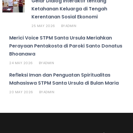
Gelar Dialog Interaktif tentang
Ketahanan Keluarga di Tengah
Kerentanan Sosial Ekonomi
25 MAY 2026
ADMIN
BY
Merici Voice STPM Santa Ursula Meriahkan
Perayaan Pentakosta di Paroki Santo Donatus
Bhoanawa
24 MAY 2026
ADMIN
BY
Refleksi Iman dan Penguatan Spiritualitas
Mahasiswa STPM Santa Ursula di Bulan Maria
20 MAY 2026
ADMIN
BY