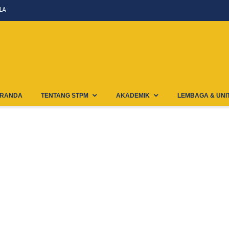
LA
RANDA
TENTANG STPM
AKADEMIK
LEMBAGA & UNI
ed-IMG_9961-Scaled-E16996719921