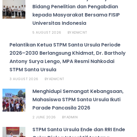
Bidang Penelitian dan Pengabdian
kepada Masyarakat Bersama FISIP
Universitas Indonesia
5 AUGUST 2026
ADMCNT
BY
Pelantikan Ketua STPM Santa Ursula Periode
2026–2030 Berlangsung Khidmat, Dr. Bartholy
Antony Surya Lengo, MPA Resmi Nahkodai
STPM Santa Ursula
3 AUGUST 2026
ADMCNT
BY
Menghidupi Semangat Kebangsaan,
Mahasiswa STPM Santa Ursula Ikuti
Parade Pancasila 2026
2 JUNE 2026
ADMIN
BY
STPM Santa Ursula Ende dan RRI Ende