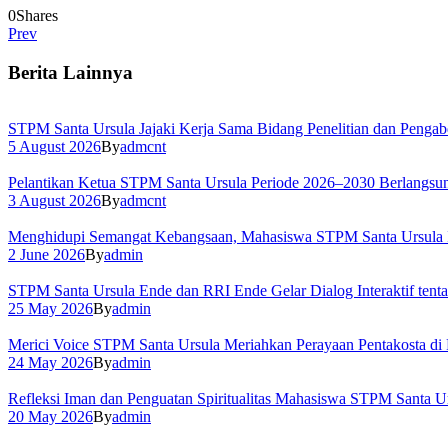
0
Shares
Prev
Berita Lainnya
STPM Santa Ursula Jajaki Kerja Sama Bidang Penelitian dan Pengab
5 August 2026
By
admcnt
Pelantikan Ketua STPM Santa Ursula Periode 2026–2030 Berlangs
3 August 2026
By
admcnt
Menghidupi Semangat Kebangsaan, Mahasiswa STPM Santa Ursula Ik
2 June 2026
By
admin
STPM Santa Ursula Ende dan RRI Ende Gelar Dialog Interaktif tent
25 May 2026
By
admin
Merici Voice STPM Santa Ursula Meriahkan Perayaan Pentakosta di
24 May 2026
By
admin
Refleksi Iman dan Penguatan Spiritualitas Mahasiswa STPM Santa Ur
20 May 2026
By
admin