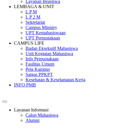
Layanan Beasiswa
LEMBAGA & UNIT
L P M
L P 2 M
Sekretariat
Campus Ministry
UPT Kemahasiswaan
UPT Perpustakaan
CAMPUS LIFE
Badan Eksekutif Mahasiswa
Unit Kegiatan Mahasiswa
Info Perpustakaan
Fasilitas Umum
Peta Kampus
Satgas PPKPT
Kesehatan & Keselamatan Kerja
INFO PMB
SEKOLAH TINGGI PEMBANGUNAN MASYARAKAT SANT
Layanan Informasi
Calon Mahasiswa
Alumni