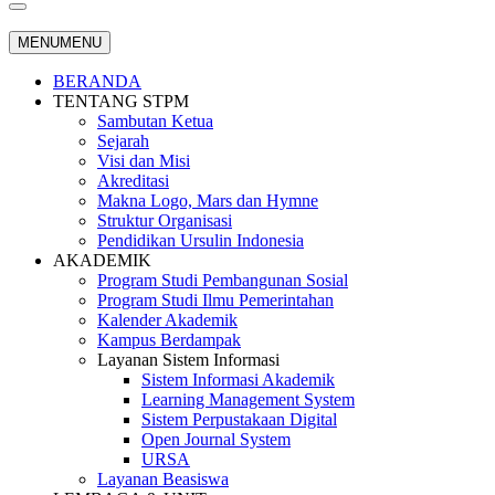
MENU
MENU
BERANDA
TENTANG STPM
Sambutan Ketua
Sejarah
Visi dan Misi
Akreditasi
Makna Logo, Mars dan Hymne
Struktur Organisasi
Pendidikan Ursulin Indonesia
AKADEMIK
Program Studi Pembangunan Sosial
Program Studi Ilmu Pemerintahan
Kalender Akademik
Kampus Berdampak
Layanan Sistem Informasi
Sistem Informasi Akademik
Learning Management System
Sistem Perpustakaan Digital
Open Journal System
URSA
Layanan Beasiswa