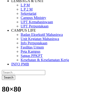
LEMBAGA & UNIT
L P M
L P 2 M
Sekretariat
Campus Ministry
UPT Kemahasiswaan
UPT Perpustakaan
CAMPUS LIFE
Badan Eksekutif Mahasiswa
Unit Kegiatan Mahasiswa
Info Perpustakaan
Fasilitas Umum
Peta Kampus
Satgas PPKPT
Kesehatan & Keselamatan Kerja
INFO PMB
80×80