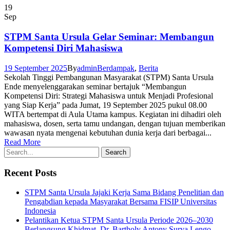
19
Sep
STPM Santa Ursula Gelar Seminar: Membangun
Kompetensi Diri Mahasiswa
19 September 2025
By
admin
Berdampak
,
Berita
Sekolah Tinggi Pembangunan Masyarakat (STPM) Santa Ursula
Ende menyelenggarakan seminar bertajuk “Membangun
Kompetensi Diri: Strategi Mahasiswa untuk Menjadi Profesional
yang Siap Kerja” pada Jumat, 19 September 2025 pukul 08.00
WITA bertempat di Aula Utama kampus. Kegiatan ini dihadiri oleh
mahasiswa, dosen, serta tamu undangan, dengan tujuan memberikan
wawasan nyata mengenai kebutuhan dunia kerja dari berbagai...
Read More
Recent Posts
STPM Santa Ursula Jajaki Kerja Sama Bidang Penelitian dan
Pengabdian kepada Masyarakat Bersama FISIP Universitas
Indonesia
Pelantikan Ketua STPM Santa Ursula Periode 2026–2030
Berlangsung Khidmat, Dr. Bartholy Antony Surya Lengo,