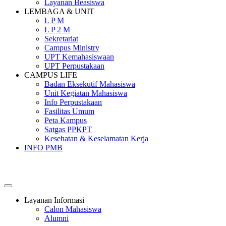
Layanan Beasiswa
LEMBAGA & UNIT
L P M
L P 2 M
Sekretariat
Campus Ministry
UPT Kemahasiswaan
UPT Perpustakaan
CAMPUS LIFE
Badan Eksekutif Mahasiswa
Unit Kegiatan Mahasiswa
Info Perpustakaan
Fasilitas Umum
Peta Kampus
Satgas PPKPT
Kesehatan & Keselamatan Kerja
INFO PMB
SEKOLAH TINGGI PEMBANGUNAN MASYARAKAT
SANTA URSULA
Layanan Informasi
Calon Mahasiswa
Alumni