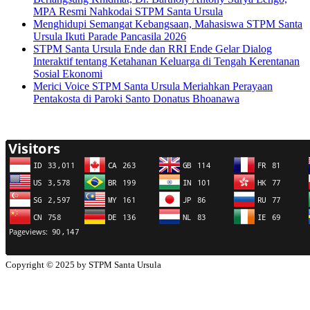
MPA Resmi Nahkodai STPM Santa Ursula
Menghidupi Semangat Kebangsaan, Mahasiswa STPM Santa
Ursula Ikuti Parade Pancasila 2026
STPM Santa Ursula Ende dan RRI Ende Gelar Dialog
Interaktif tentang Ketahanan Keluarga di Tengah Kerentanan
Sosial Ekonomi
Merici Voice STPM Santa Ursula Meriahkan Perayaan
Pentakosta di Paroki Santo Donatus Bhoanawa
Copyright © 2025 by STPM Santa Ursula