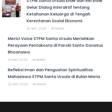
STPM Santa Ursula Ende dan RRI Ende
Gelar Dialog Interaktif tentang
Ketahanan Keluarga di Tengah
Kerentanan Sosial Ekonomi
25 MAY 2026
ADMIN
BY
Merici Voice STPM Santa Ursula Meriahkan
Perayaan Pentakosta di Paroki Santo Donatus
Bhoanawa
24 MAY 2026
ADMIN
BY
Refleksi Iman dan Penguatan Spiritualitas
Mahasiswa STPM Santa Ursula di Bulan Maria
20 MAY 2026
ADMIN
BY