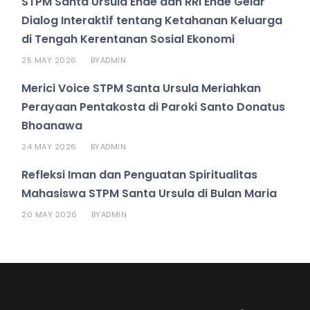
STPM Santa Ursula Ende dan RRI Ende Gelar
Dialog Interaktif tentang Ketahanan Keluarga
di Tengah Kerentanan Sosial Ekonomi
25 MAY 2026
ADMIN
BY
Merici Voice STPM Santa Ursula Meriahkan
Perayaan Pentakosta di Paroki Santo Donatus
Bhoanawa
24 MAY 2026
ADMIN
BY
Refleksi Iman dan Penguatan Spiritualitas
Mahasiswa STPM Santa Ursula di Bulan Maria
20 MAY 2026
ADMIN
BY