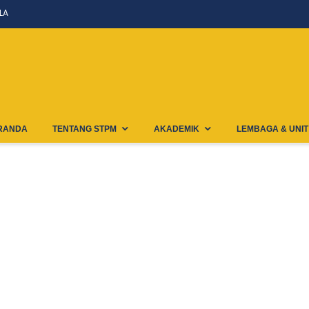
LA
RANDA
TENTANG STPM
AKADEMIK
LEMBAGA & UNIT
atsApp Image 2022-10-22 At 12.32.18 