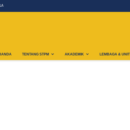
LA
RANDA
TENTANG STPM
AKADEMIK
LEMBAGA & UNIT
Simkatmawa