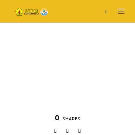
Raker Stpm
0
SHARES