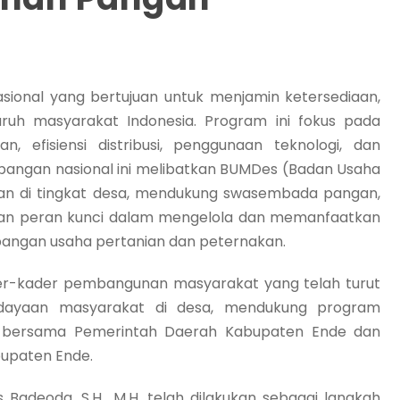
ional yang bertujuan untuk menjamin ketersediaan,
ruh masyarakat Indonesia. Program ini fokus pada
n, efisiensi distribusi, penggunaan teknologi, dan
angan nasional ini melibatkan BUMDes (Badan Usaha
gan di tingkat desa, mendukung swasembada pangan,
an peran kunci dalam mengelola dan memanfaatkan
angan usaha pertanian dan peternakan.
der-kader pembangunan masyarakat yang telah turut
dayaan masyarakat di desa, mendukung program
a bersama Pemerintah Daerah Kabupaten Ende dan
upaten Ende.
Badeoda, S.H., M.H, telah dilakukan sebagai langkah