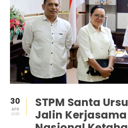
STPM Santa Urs
30
APR
Jalin Kerjasam
2025
Nasional Ketah