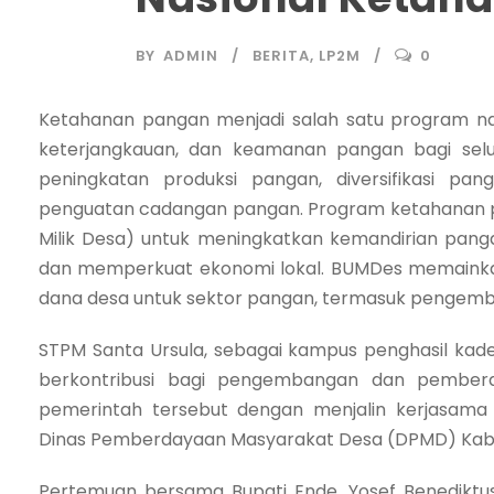
BY
ADMIN
BERITA
,
LP2M
0
Ketahanan pangan menjadi salah satu program nas
keterjangkauan, dan keamanan pangan bagi selu
peningkatan produksi pangan, diversifikasi panga
penguatan cadangan pangan. Program ketahanan p
Milik Desa) untuk meningkatkan kemandirian pan
dan memperkuat ekonomi lokal. BUMDes memaink
dana desa untuk sektor pangan, termasuk pengemb
STPM Santa Ursula, sebagai kampus penghasil ka
berkontribusi bagi pengembangan dan pember
pemerintah tersebut dengan menjalin kerjasam
Dinas Pemberdayaan Masyarakat Desa (DPMD) Kab
Pertemuan bersama Bupati Ende, Yosef Benediktus 