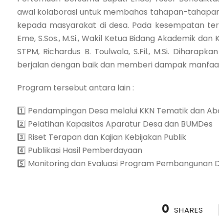
awal kolaborasi untuk membahas tahapan-tahapan k
kepada masyarakat di desa. Pada kesempatan terse
Eme, S.Sos., M.Si., Wakil Ketua Bidang Akademik dan 
STPM, Richardus B. Toulwala, S.Fil., M.Si. Dihar
berjalan dengan baik dan memberi dampak manfaat
Program tersebut antara lain :
1️⃣ Pendampingan Desa melalui KKN Tematik dan A
2️⃣ Pelatihan Kapasitas Aparatur Desa dan BUMDes
3️⃣ Riset Terapan dan Kajian Kebijakan Publik
4️⃣ Publikasi Hasil Pemberdayaan
5️⃣ Monitoring dan Evaluasi Program Pembangunan 
0
SHARES