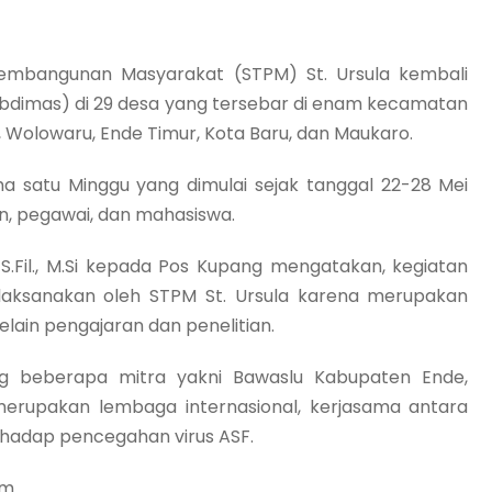
embangunan Masyarakat (STPM) St. Ursula kembali
dimas) di 29 desa yang tersebar di enam kecamatan
, Wolowaru, Ende Timur, Kota Baru, dan Maukaro.
ma satu Minggu yang dimulai sejak tanggal 22-28 Mei
sen, pegawai, dan mahasiswa.
 S.Fil., M.Si kepada Pos Kupang mengatakan, kegiatan
ilaksanakan oleh STPM St. Ursula karena merupakan
elain pengajaran dan penelitian.
g beberapa mitra yakni Bawaslu Kabupaten Ende,
erupakan lembaga internasional, kerjasama antara
rhadap pencegahan virus ASF.
om