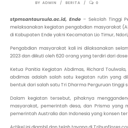
BY
ADMIN
BERITA
0
stpmsantaursula.ac.id, Ende
– Sekolah Tinggi P
melaksanakan kegiatan pengabdian masyarakat (Ab
di Kabupaten Ende yakni Kecamatan Lio Timur, Ndori
Pengabdian masyarakat kali ini dilaksanakan sela
2023 dan diikuti oleh 620 orang yang terdiri dari do
Ketua Panitia Kegiatan Abdimas, Richard Toulwala,
abdimas adalah salah satu kegiatan rutin yang d
bentuk dari salah satu Tri Dharma Perguruan tinggi s
Dalam kegiatan tersebut, pihaknya mengganden
masyarakat, pemerintah desa, dan Prisma yang m
pemerintah Australia dan Indonesia yang konsen te
Artikel ini diambil dan telah tayang di Tribunflores.c