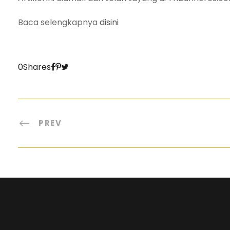
Baca selengkapnya
disini
0
Shares
PREV