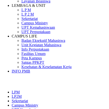
Layanan Beasiswa
LEMBAGA & UNIT
L P M
L P 2 M
Sekretariat
Campus Ministry
UPT Kemahasiswaan
UPT Perpustakaan
CAMPUS LIFE
Badan Eksekutif Mahasiswa
Unit Kegiatan Mahasiswa
Info Perpustakaan
Fasilitas Umum
Peta Kampus
Satgas PPKPT
Kesehatan & Keselamatan Kerja
INFO PMB
SEKOLAH TINGGI PEMBANGUNAN MASYARAKAT
SANTA URSULA
LPM
LP2M
Sekretariat
Campus Ministry