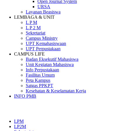
Open Journal System
URSA
Layanan Beasiswa
LEMBAGA & UNIT
L P M
L P 2 M
Sekretariat
Campus Ministry
UPT Kemahasiswaan
UPT Perpustakaan
CAMPUS LIFE
Badan Eksekutif Mahasiswa
Unit Kegiatan Mahasiswa
Info Perpustakaan
Fasilitas Umum
Peta Kampus
Satgas PPKPT
Kesehatan & Keselamatan Kerja
INFO PMB
SEKOLAH TINGGI PEMBANGUNAN MASYARAKAT
SANTA URSULA
LPM
LP2M