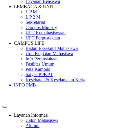
Layanan Beasiswa
LEMBAGA & UNIT
L P M
L P 2 M
Sekretariat
Campus Ministry
UPT Kemahasiswaan
UPT Perpustakaan
CAMPUS LIFE
Badan Eksekutif Mahasiswa
Unit Kegiatan Mahasiswa
Info Perpustakaan
Fasilitas Umum
Peta Kampus
Satgas PPKPT
Kesehatan & Keselamatan Kerja
INFO PMB
SEKOLAH TINGGI PEMBANGUNAN MASYARAKAT
SANTA URSULA
Layanan Informasi
Calon Mahasiswa
Alumni