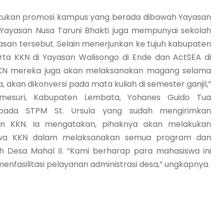
akukan promosi kampus yang berada dibawah Yayasan
, Yayasan Nusa Taruni Bhakti juga mempunyai sekolah
yasan tersebut. Selain menerjunkan ke tujuh kabupaten
erta KKN di Yayasan Walisongo di Ende dan ActSEA di
KKN mereka juga akan melaksanakan magang selama
 akan dikonversi pada mata kuliah di semester ganjil,”
Omesuri, Kabupaten Lembata, Yohanes Guido Tua
epada STPM St. Ursula yang sudah mengirimkan
an KKN. Ia mengatakan, pihaknya akan melakukan
iswa KKN dalam melaksanakan semua program dan
h Desa Mahal II. “Kami berharap para mahasiswa ini
fasilitasi pelayanan administrasi desa,” ungkapnya.