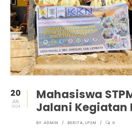
Mahasiswa STPM 
20
JUL
Jalani Kegiatan
2024
BY
ADMIN
BERITA
,
LP2M
0