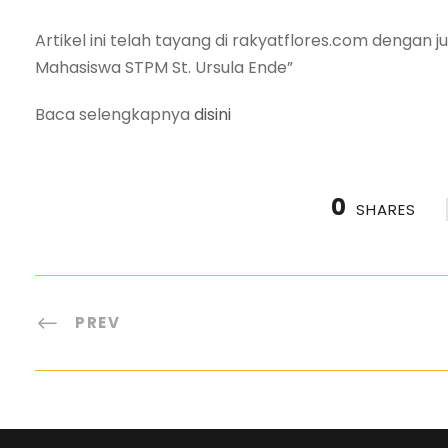
Artikel ini telah tayang di rakyatflores.com dengan j
Mahasiswa STPM St. Ursula Ende”
Baca selengkapnya
disini
0
SHARES
PREV