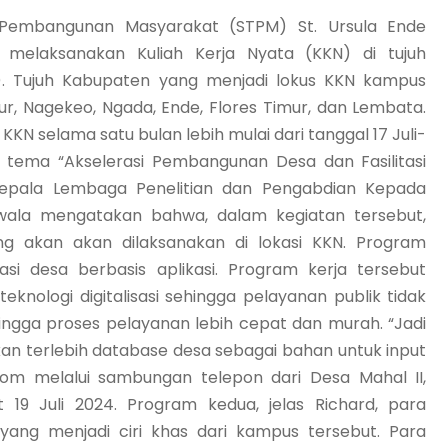
Pembangunan Masyarakat (STPM) St. Ursula Ende
melaksanakan Kuliah Kerja Nyata (KKN) di tujuh
). Tujuh Kabupaten yang menjadi lokus KKN kampus
r, Nagekeo, Ngada, Ende, Flores Timur, dan Lembata.
N selama satu bulan lebih mulai dari tanggal 17 Juli-
 tema “Akselerasi Pembangunan Desa dan Fasilitasi
. Kepala Lembaga Penelitian dan Pengabdian Kepada
lwala mengatakan bahwa, dalam kegiatan tersebut,
 akan akan dilaksanakan di lokasi KKN. Program
asi desa berbasis aplikasi. Program kerja tersebut
ologi digitalisasi sehingga pelayanan publik tidak
hingga proses pelayanan lebih cepat dan murah. “Jadi
an terlebih database desa sebagai bahan untuk input
.com melalui sambungan telepon dari Desa Mahal II,
9 Juli 2024. Program kedua, jelas Richard, para
ang menjadi ciri khas dari kampus tersebut. Para