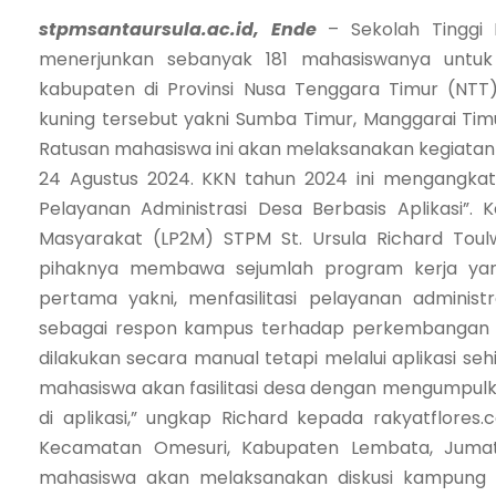
stpmsantaursula.ac.id, Ende
– Sekolah Tinggi 
menerjunkan sebanyak 181 mahasiswanya untuk 
kabupaten di Provinsi Nusa Tenggara Timur (NTT
kuning tersebut yakni Sumba Timur, Manggarai Timu
Ratusan mahasiswa ini akan melaksanakan kegiatan KK
24 Agustus 2024. KKN tahun 2024 ini mengangkat
Pelayanan Administrasi Desa Berbasis Aplikasi”
Masyarakat (LP2M) STPM St. Ursula Richard Tou
pihaknya membawa sejumlah program kerja yang
pertama yakni, menfasilitasi pelayanan administr
sebagai respon kampus terhadap perkembangan tekn
dilakukan secara manual tetapi melalui aplikasi se
mahasiswa akan fasilitasi desa dengan mengumpulk
di aplikasi,” ungkap Richard kepada rakyatflores
Kecamatan Omesuri, Kabupaten Lembata, Jumat 1
mahasiswa akan melaksanakan diskusi kampung y